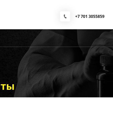
+7 701 3055859
оты