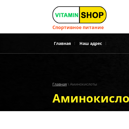
Каталог товаров
Протеины
Спортивное питание
Гейнеры
Главная
Наш адрес
Аминокислоты
BCAA аминокислоты
Главная
 \ Аминокислоты
Аминокисл
Креатин
Для суставов и связок